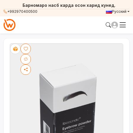
Барномаро насб карда осон харид кунед.
+992970400500
Русский