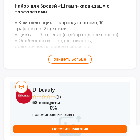
Набор для бровей «Штамп-карандаш» с
трафаретами
•
Комплектация
— карандаш-штамп, 10
трафаретов, 2 щёточки
•
Цвета
— 3 оттенка (подбор под цвет волос)
•
Особенности
— водостойкость,
долговечность, лёгкое нанесение
•
Назначение
— идеальная форма бровей за 1
минуту
Увидеть Больше
Идеальные брови без усилий за одну минуту!
Di beauty
(0)
58 продукты
0%
положительный отзыв
Посетить Магазин