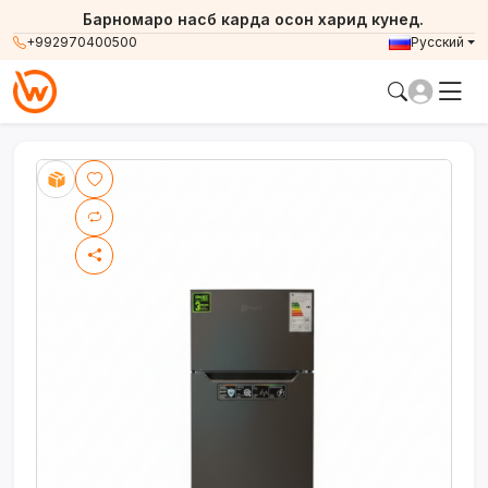
Барномаро насб карда осон харид кунед.
+992970400500
Русский