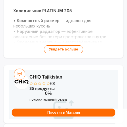
Холодильник PLATINUM 205
•
Компактный размер
— идеален для
небольших кухонь
•
Наружный радиатор
— эффективное
охлаждение без потери пространства внутри
•
Экономия энергии
— энергоэффективная
работа
Увидеть Больше
•
Простое управление
— удобство в
использовании
•
Надёжная конструкция
— долгий срок
службы
CHIQ Tajikistan
Практичность и комфорт для вашего дома!
(0)
35 продукты
0%
положительный отзыв
Посетить Магазин