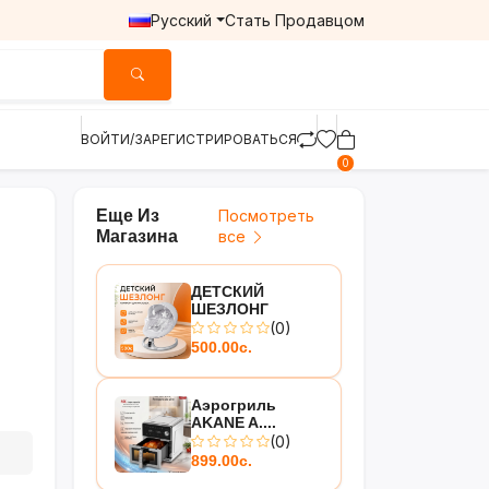
Русский
Стать Продавцом
ВОЙТИ/ЗАРЕГИСТРИРОВАТЬСЯ
0
Еще Из
Посмотреть
Магазина
все
ДЕТСКИЙ
ШЕЗЛОНГ
(0)
500.00с.
Аэрогриль
AKANE A....
(0)
899.00с.