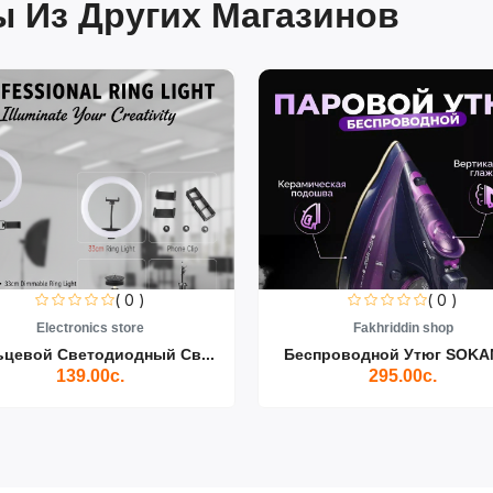
 Из Других Магазинов
( 0 )
( 0 )
Electronics store
Fakhriddin shop
ьцевой Светодиодный Св...
Беспроводной Утюг SOKAN
139.00с.
295.00с.