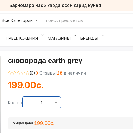
Барномаро насб карда осон харид кунед.
Все Категории
ПРЕДЛОЖЕНИЯ
МАГАЗИНЫ
БРЕНДЫ
сковорода earth grey
(0)
0
Отзывы
|
28
в наличии
199.00с.
Кол-во
199.00с.
общая цена: