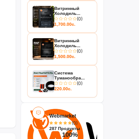
Витринный
Холодиль...
(0)
1,700.00с.
Витринный
Холодиль...
(0)
1,500.00с.
Система
Туманообра...
(0)
220.00с.
Webmarket
(0)
287 Продукты
100%