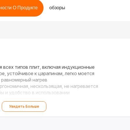
ности О Продукте
обзоры
 всех типов плит, включая индукционные
е, устойчивое к царапинам, легко моется
 равномерный нагрев
гономичная, нескользящая, не нагревается
ы и удобство в использовании
Увидеть Больше