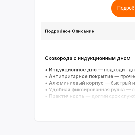
Подроб
Подробное Описание
Сковорода с индукционным дном
•
Индукционное дно
— подходит для
•
Антипригарное покрытие
— прочно
•
Алюминиевый корпус
— быстрый и
•
Удобная фиксированная ручка
— эр
•
Практичность
— долгий срок служб