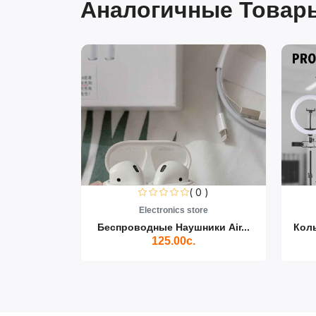
Аналогичные Товары
0 )
( 0 )
re
Electronics store
ики Air...
Беспроводные Наушники Air...
Кол
125.00с.