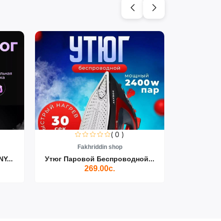
( 0 )
Fakhriddin shop
F
Y...
Утюг Паровой Беспроводной...
Пылесос D
269.00с.