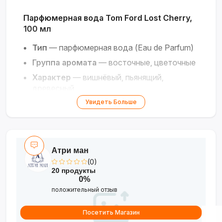
Парфюмерная вода Tom Ford Lost Cherry,
100 мл
Тип
— парфюмерная вода (Eau de Parfum)
Группа аромата
— восточные, цветочные
Характер
— вишнёвый, пьянящий,
древесный
Назначение
— унисекс, вечерний
Увидеть Больше
Объём
— 100 мл
Коллекция
— приватная
Особенность
— эксклюзивная
Атри ман
композиция
(0)
20 продукты
Искушение в контрастах: от леденцовой
0%
сладости до благородного древесно-
положительный отзыв
пряного шлейфа.
Посетить Магазин