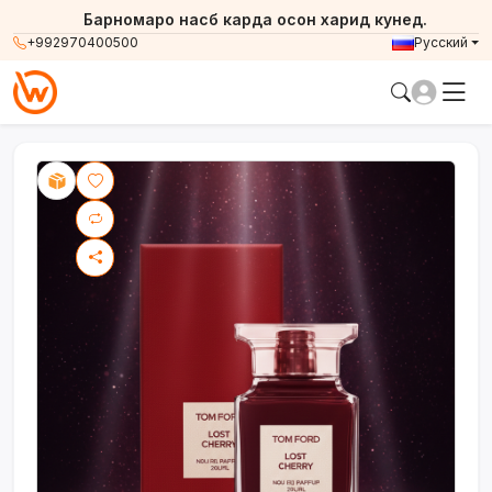
Барномаро насб карда осон харид кунед.
+992970400500
Русский