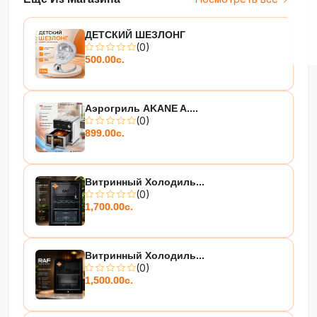
ДЕТСКИЙ ШЕЗЛОНГ
(0)
500.00с.
Аэрогриль AKANE A....
(0)
899.00с.
Витринный Холодиль...
(0)
1,700.00с.
Витринный Холодиль...
(0)
1,500.00с.