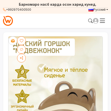
Барномаро насб карда осон харид кунед.
+992970400500
Русский