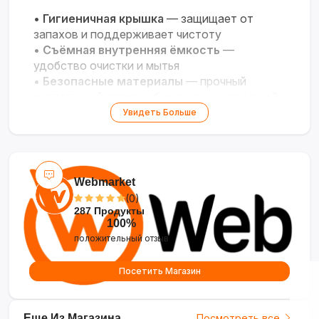
•
Гигиеничная крышка
— защищает от
запахов и поддерживает чистоту
•
Съёмная внутренняя ёмкость
—
удобство очистки и мытья
•
Безопасные материалы
— прочный
экологичный пластик без вредных примесей
•
Эргономичная конструкция
—
Увидеть Больше
устойчивая форма для комфорта и
безопасности
•
Яркий дизайн
— весёлый медвежонок с
ушками и улыбкой для интереса ребёнка
Webmarket
(0)
287 Продукты
100%
положительный отзыв
Посетить Магазин
Еще Из Магазина
Посмотреть все