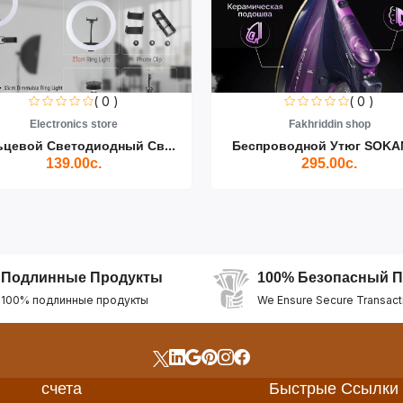
( 0 )
( 0 )
Electronics store
Fakhriddin shop
ьцевой Светодиодный Св...
Беспроводной Утюг SOKAN
139.00с.
295.00с.
Подлинные Продукты
100% Безопасный П
100% подлинные продукты
We Ensure Secure Transact
счета
Быстрые Ссылки