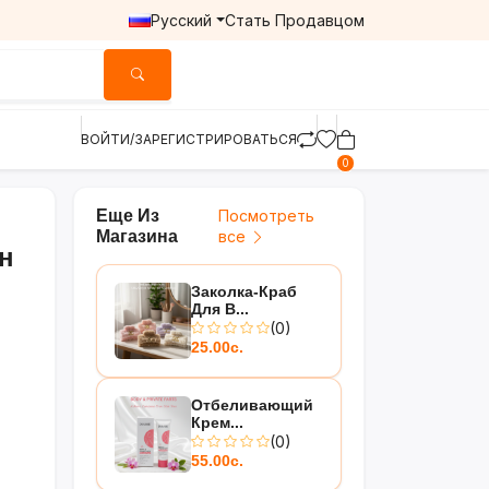
Русский
Стать Продавцом
ВОЙТИ/ЗАРЕГИСТРИРОВАТЬСЯ
0
Еще Из
Посмотреть
Магазина
все
н
Заколка-Краб
Для В...
(0)
25.00с.
Отбеливающий
Крем...
(0)
55.00с.