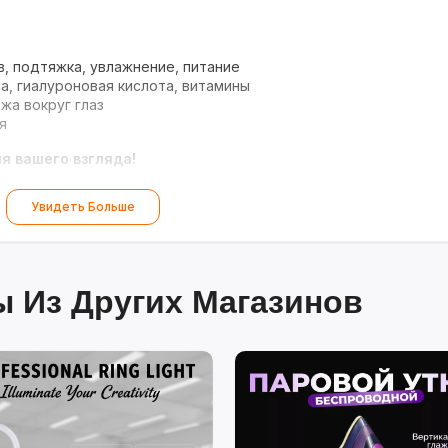
, подтяжка, увлажнение, питание
а, гиалуроновая кислота, витамины
жа вокруг глаз
я
я вашего взгляда!
Увидеть Больше
 Из Других Магазинов