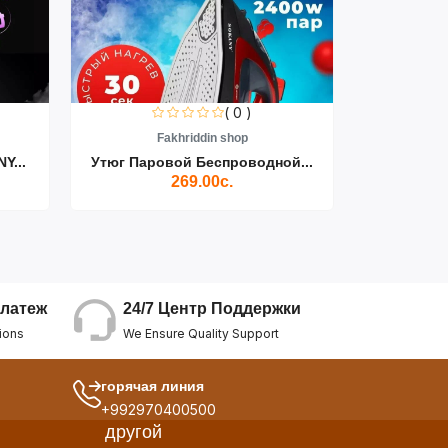
( 0 )
Fakhriddin shop
F
Y...
Утюг Паровой Беспроводной...
Пылесос D
269.00с.
24/7 Центр Поддержки
латеж
We Ensure Quality Support
ions
горячая линия
+992970400500
другой