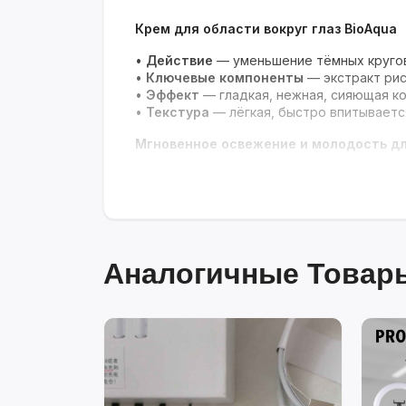
Крем для области вокруг глаз BioAqua
•
Действие
— уменьшение тёмных кругов
•
Ключевые компоненты
— экстракт рис
•
Эффект
— гладкая, нежная, сияющая ко
•
Текстура
— лёгкая, быстро впитываетс
Мгновенное освежение и молодость дл
Аналогичные Товары