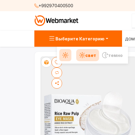
+992970400500
Выберите Категорию
ДОМ
свет
темно