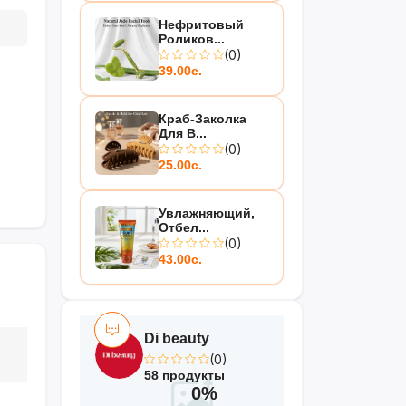
Нефритовый
Роликов...
(0)
39.00с.
Краб-Заколка
Для В...
(0)
25.00с.
Увлажняющий,
Отбел...
(0)
43.00с.
Di beauty
(0)
58 продукты
0%