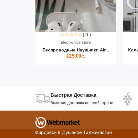
0 )
( 0 )
re
Electronics store
ики Air...
Беспроводные Наушники Air...
Кол
125.00с.
Быстрая Доставка
быстрая доставка по всей стране
Фирдавси 8 Душанбе Таджикистан