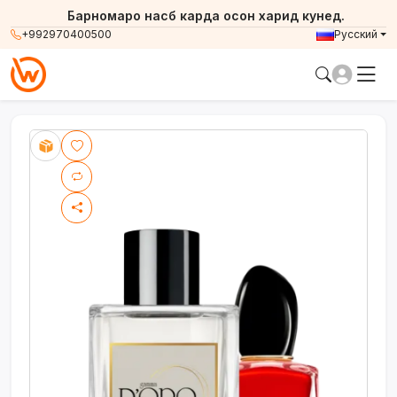
Барномаро насб карда осон харид кунед.
+992970400500
Русский