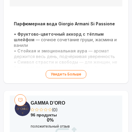
Парфюмерная вода Giorgio Armani Si Passione
•
Фруктово-цветочный аккорд с тёплым
шлейфом
— сочное сочетание груши, жасмина и
ванили
•
Стойкая и эмоциональная аура
— аромат
держится весь день, подчёркивая уверенность
•
Символ страсти и свободы
— для женщин, не
боящихся ярких жизненных проявлений
•
Элегантный флакон
— матовое красное
Увидеть Больше
стекло с магнитной крышкой
•
Универсальность
— подходит для особых
событий и смелых повседневных образов
GAMMA D’ORO
(0)
96 продукты
0%
положительный отзыв