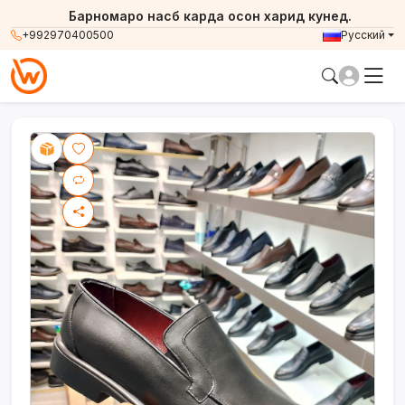
Барномаро насб карда осон харид кунед.
+992970400500
Русский