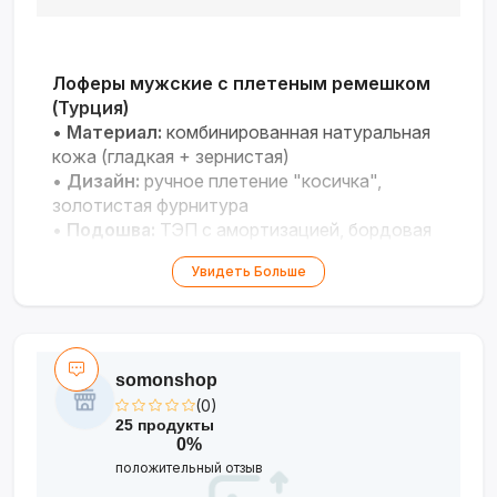
Лоферы мужские с плетеным ремешком
(Турция)
•
Материал:
комбинированная натуральная
кожа (гладкая + зернистая)
•
Дизайн:
ручное плетение "косичка",
золотистая фурнитура
•
Подошва:
ТЭП с амортизацией, бордовая
стелька
Увидеть Больше
•
Размеры:
40–44
Модель для ценителей оригинальных
деталей и комфорта в деловых и
повседневных образах.
somonshop
(0)
25 продукты
0%
положительный отзыв