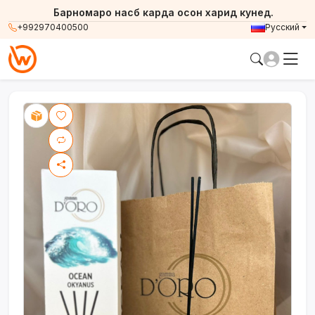
Барномаро насб карда осон харид кунед.
+992970400500
Русский