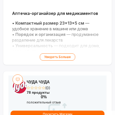
Аптечка-органайзер для медикаментов
•
Компактный размер 23×13×5 см
—
удобное хранение в машине или дома
•
Порядок и организация
— продуманное
разделение для лекарств
•
Универсальность
— подходит для дома,
автомобиля и путешествий
•
Прочный материал
— надёжная защита
Увидеть Больше
содержимого
•
Быстрый доступ
— все необходимое
всегда под рукой
ЧУДА ЧУДА
(0)
78 продукты
0%
положительный отзыв
Посетить Магазин