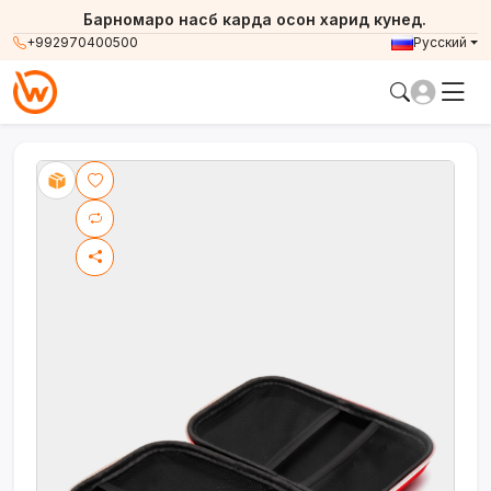
Барномаро насб карда осон харид кунед.
+992970400500
Русский