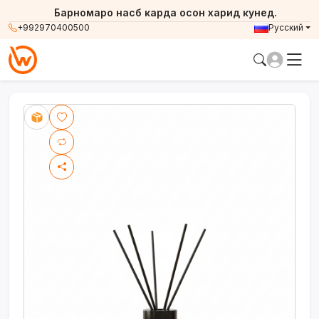
Барномаро насб карда осон харид кунед.
+992970400500
Русский