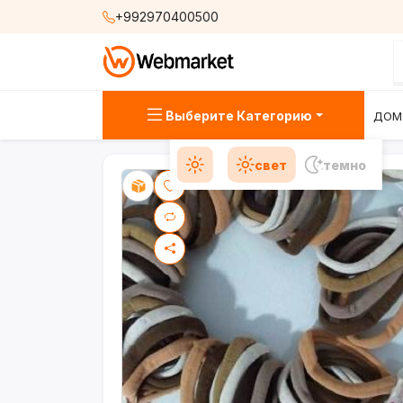
+992970400500
Выберите Категорию
ДОМ
свет
темно