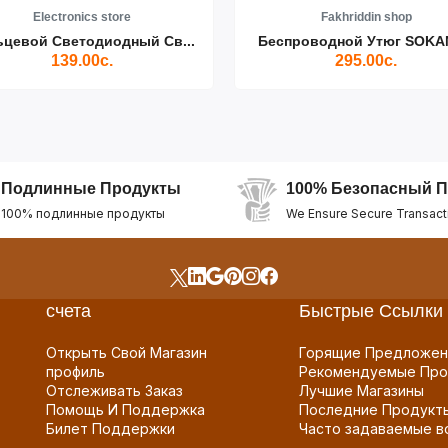
Electronics store
Fakhriddin shop
ьцевой Светодиодный Св...
Беспроводной Утюг SOKAN
139.00с.
295.00с.
Подлинные Продукты
100% Безопасный П
100% подлинные продукты
We Ensure Secure Transact
счета
Быстрые Ссылки
Открыть Свой Магазин
Горящие Предложен
профиль
Рекомендуемые Про
Отслеживать Заказ
Лучшие Магазины
Помощь И Поддержка
Последние Продукт
Билет Поддержки
Часто задаваемые в