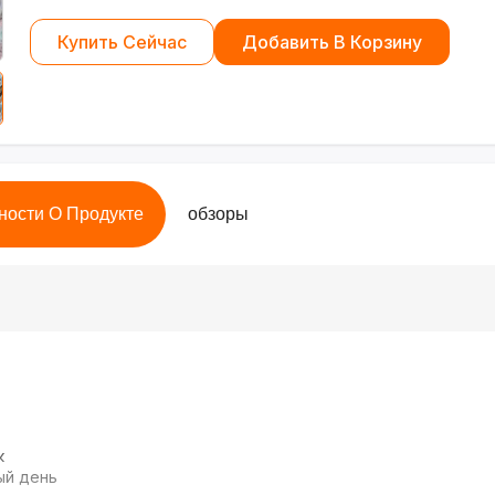
Купить Сейчас
Добавить В Корзину
ности О Продукте
обзоры
к
ый день