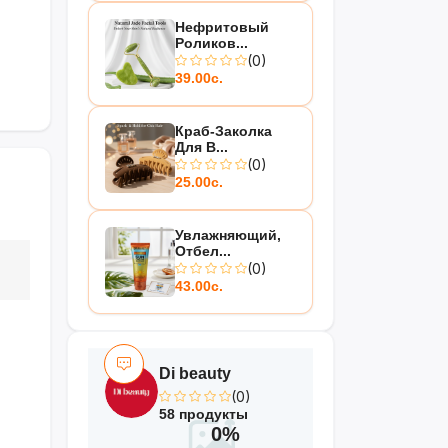
Нефритовый
Роликов...
(0)
39.00с.
Краб-Заколка
Для В...
(0)
25.00с.
Увлажняющий,
Отбел...
(0)
43.00с.
Di beauty
(0)
58 продукты
0%