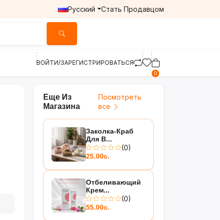
Русский
Стать Продавцом
ВОЙТИ/ЗАРЕГИСТРИРОВАТЬСЯ
0
Еще Из
Посмотреть
Магазина
все
Заколка-Краб
Для В...
(0)
25.00с.
Отбеливающий
Крем...
(0)
55.00с.