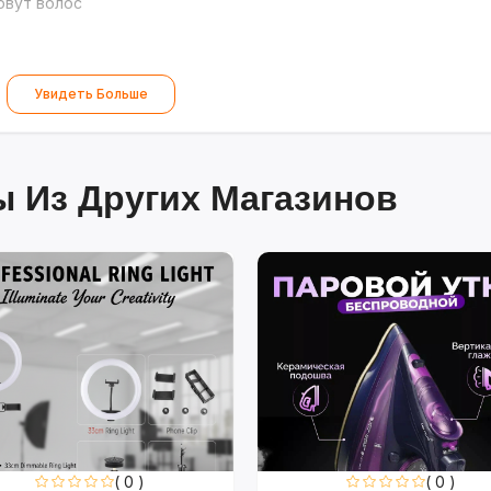
рвут волос
Увидеть Больше
 Из Других Магазинов
( 0 )
( 0 )