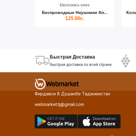
re
Electronics store
ики Air...
Беспроводные Наушники Air...
Кол
125.00с.
Быстрая Доставка
быстрая доставка по всей стране
Фирдавси 8 Душанбе Таджикистан
webmarket.tj@gmail.com