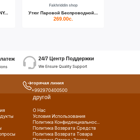
Fakhriddin shop
F
Y...
Утюг Паровой Беспроводной...
Пылесос D
269.00с.
24/7 Центр Поддержки
латеж
We Ensure Quality Support
ions
горячая линия
+992970400500
другой
ия
О Нас
дукты
Условия Использования
Политика Конфиденциальнос...
ы
Политика Возврата Средств
опросы
Политика Возврата Товара
Политика Отмены Заказа