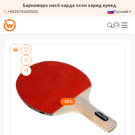
Барномаро насб карда осон харид кунед.
+992970400500
Русский
-20%