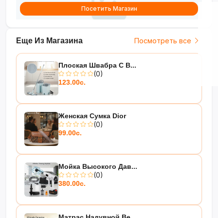
Посетить Магазин
Еще Из Магазина
Посмотреть все
Плоская Швабра С В...
(0)
123.00с.
Женская Сумка Dior
(0)
99.00с.
Мойка Высокого Дав...
(0)
380.00с.
Матрас Надувной Be...