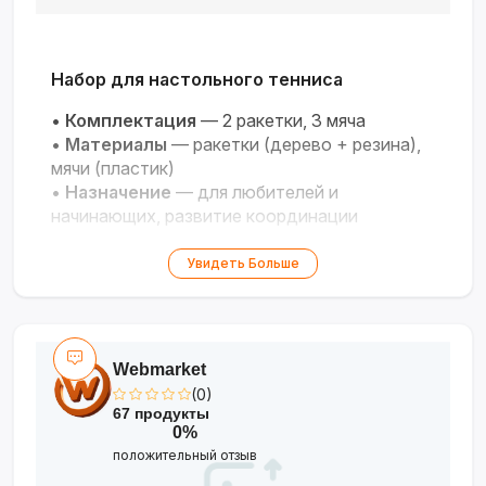
Набор для настольного тенниса
•
Комплектация
— 2 ракетки, 3 мяча
•
Материалы
— ракетки (дерево + резина),
мячи (пластик)
•
Назначение
— для любителей и
начинающих, развитие координации
Активный отдых и веселье для всей
Увидеть Больше
семьи!
Webmarket
(0)
67 продукты
0%
положительный отзыв