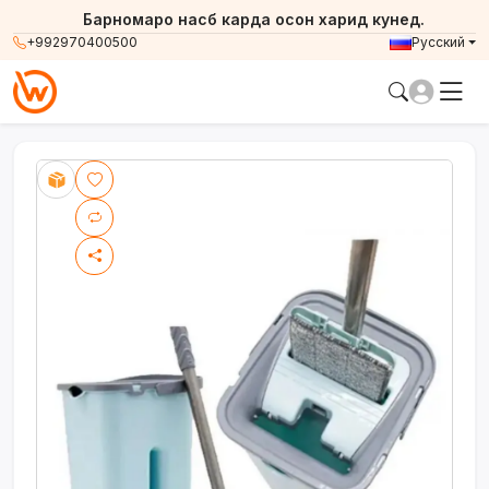
Барномаро насб карда осон харид кунед.
+992970400500
Русский