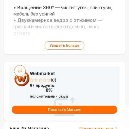
•
Вращение 360°
— чистит углы, плинтусы,
мебель без усилий
•
Двухкамерное ведро с отжимом
—
грязная и чистая вода отдельно, легко
отжать
•
Прочная микрофибра
— собирает шерсть,
пыль, песок, не линяет
Увидеть Больше
•
Резиновый бампер
— защищает мебель и
стены от царапин
•
Длинная телескопическая ручка
—
регулируется под ваш рост
Webmarket
(0)
Профессиональная чистота без лишних
67 продукты
усилий!
0%
положительный отзыв
Посетить Магазин
Еще Из Магазина
Посмотреть все