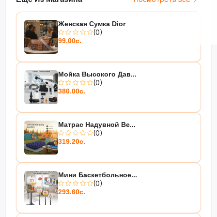
Женская Сумка Dior
(0)
99.00с.
Мойка Высокого Дав...
(0)
380.00с.
Матрас Надувной Be...
(0)
319.20с.
Мини Баскетбольное...
(0)
293.60с.