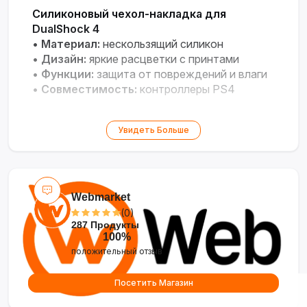
Силиконовый чехол-накладка для
DualShock 4
•
Материал:
нескользящий силикон
•
Дизайн:
яркие расцветки с принтами
•
Функции:
защита от повреждений и влаги
•
Совместимость:
контроллеры PS4
Увидеть Больше
Webmarket
(0)
287 Продукты
100%
положительный отзыв
Посетить Магазин