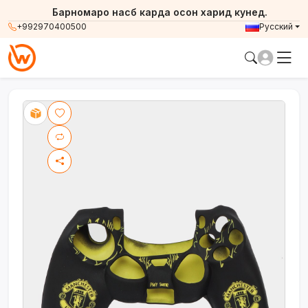
Барномаро насб карда осон харид кунед.
+992970400500
Русский