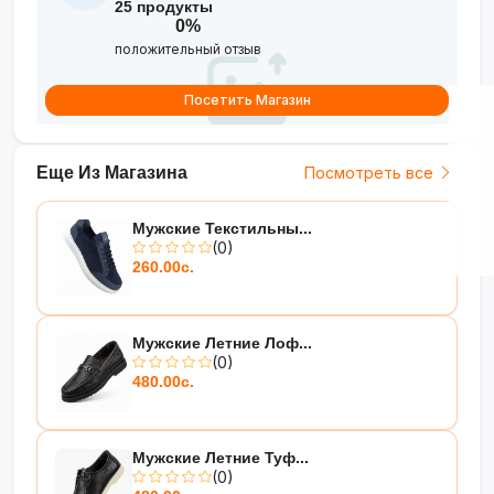
25 продукты
Элегантность и комфорт в современном
0%
городском стиле!
положительный отзыв
Посетить Магазин
Еще Из Магазина
Посмотреть все
Мужские Текстильны...
(0)
260.00с.
Мужские Летние Лоф...
(0)
480.00с.
Мужские Летние Туф...
(0)