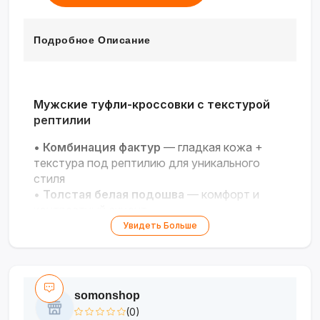
Подробное Описание
Мужские туфли-кроссовки с текстурой
рептилии
•
Комбинация фактур
— гладкая кожа +
текстура под рептилию для уникального
стиля
•
Толстая белая подошва
— комфорт и
контрастный акцент
•
Классическая шнуровка
— удобная
Увидеть Больше
посадка и надёжная фиксация
•
Сдержанный чёрный цвет
—
универсальность для повседневного образа
•
Современный силуэт
— подходит к
somonshop
джинсам, чиносам, шортам
(0)