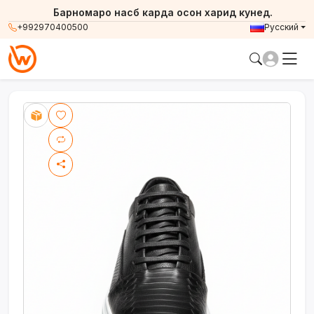
Барномаро насб карда осон харид кунед.
+992970400500
Русский