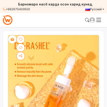
Барномаро насб карда осон харид кунед.
+992970400500
Русский