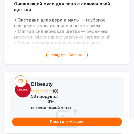
Очищающий мусс для лица с силиконовой
щеткой
•
Экстракт алоэ вера и мяты
— глубокое
очищение с увлажнением и освежением
•
Мягкая силиконовая щетка
— бережный
массаж и эффективное удаление загрязнений
•
Улучшает микроциркуляцию и сужает
поры
— придаёт коже гладкость и ровный тон
•
Подходит для всех типов кожи
— особенно
Увидеть Больше
эффективен для жирной и комбинированной кожи
Di beauty
(0)
58 продукты
0%
положительный отзыв
Посетить Магазин