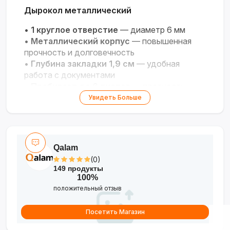
Дырокол металлический
•
1 круглое отверстие
— диаметр 6 мм
•
Металлический корпус
— повышенная
прочность и долговечность
•
Глубина закладки 1,9 см
— удобная
работа с документами
•
Пробивает до 6 листов
— плотность
бумаги 80 г/кв.м
Увидеть Больше
•
Контейнер для конфетти
—
поддерживает чистоту на рабочем месте
Qalam
(0)
149 продукты
100%
положительный отзыв
Посетить Магазин