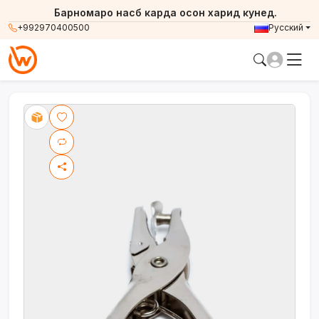
Барномаро насб карда осон харид кунед.
+992970400500
Русский