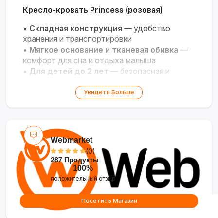
Кресло-кровать Princess (розовая)
•
Складная конструкция
— удобство
хранения и транспортировки
•
Мягкое основание и тканевая обивка
—
комфорт для сна и отдыха малыша
•
Для детей до 2 лет
— безопасная и
уютная персональная зона
•
Прямоугольная форма
— компактность,
Увидеть Больше
легко вписывается в интерьер
•
Универсальность
— можно использовать
как кресло, лежак или временную кроватку
Webmarket
(0)
287 Продукты
100%
положительный отзыв
Посетить Магазин