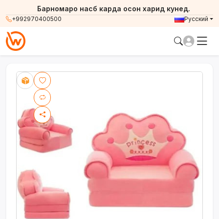
Барномаро насб карда осон харид кунед.
+992970400500
Русский