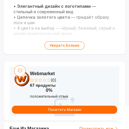
•
Элегантный дизайн с логотипами
—
стильный и современный вид
•
Цепочка золотого цвета
— придаёт образу
лоск и шик
•
4 цвета на выбор
— чёрный, бежевый, серый и
яркий геометрический принт
•
Практичный размер
— достаточно места для
всех необходимых вещей
Увидеть Больше
•
Универсальность
— подходит для
повседневного ношения и особых случаев
Дополните свой образ аксессуаром с
королевским шармом!
Webmarket
(0)
67 продукты
0%
положительный отзыв
Посетить Магазин
Еще Из Магазина
Посмотреть все