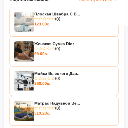
Плоская Швабра С В...
(0)
123.00с.
Женская Сумка Dior
(0)
99.00с.
Мойка Высокого Дав...
(0)
380.00с.
Матрас Надувной Be...
(0)
319.20с.