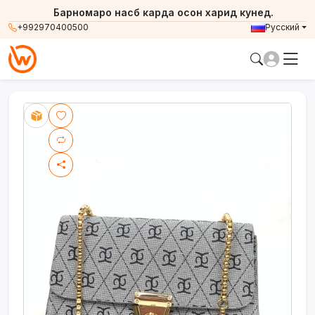
Барномаро насб карда осон харид кунед.
+992970400500
Русский