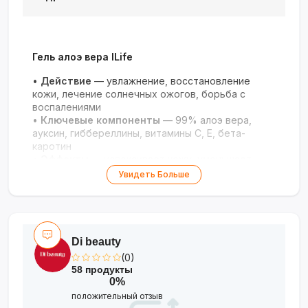
Гель алоэ вера ILife
•
Действие
— увлажнение, восстановление
кожи, лечение солнечных ожогов, борьба с
воспалениями
•
Ключевые компоненты
— 99% алоэ вера,
ауксин, гиббереллины, витамины C, E, бета-
каротин
•
Эффекты
— успокаивает кожу, уменьшает
растяжки и морщины, заживляет порезы
Увидеть Больше
•
Применение
— для лица, тела, после бритья,
при кожных заболеваниях
Универсальное средство для здоровой,
увлажнённой и сияющей кожи!
Di beauty
(0)
58 продукты
0%
положительный отзыв