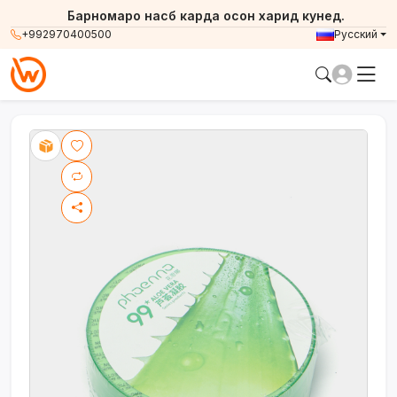
Барномаро насб карда осон харид кунед.
+992970400500
Русский