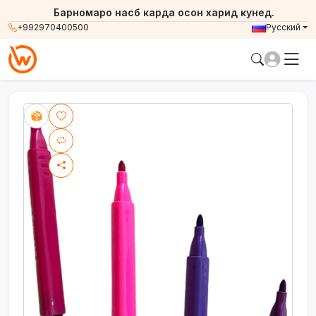
Барномаро насб карда осон харид кунед.
+992970400500
Русский