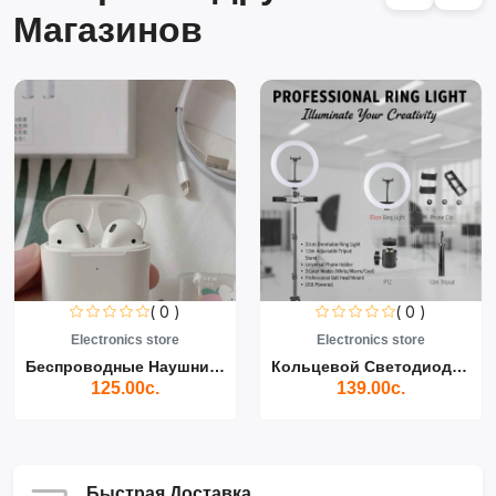
Магазинов
( 0 )
( 0 )
Electronics store
Electronics store
Беспроводные Наушники Air...
Кольцевой Светодиодный Св...
125.00с.
139.00с.
Быстрая Доставка