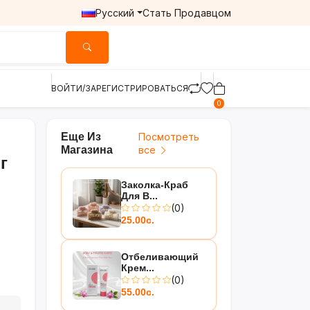
Русский
Стать Продавцом
ВОЙТИ/ЗАРЕГИСТРИРОВАТЬСЯ
0
Еще Из
Посмотреть
Магазина
все
г
Заколка-Краб
Для В...
(0)
25.00с.
Отбеливающий
Крем...
(0)
55.00с.