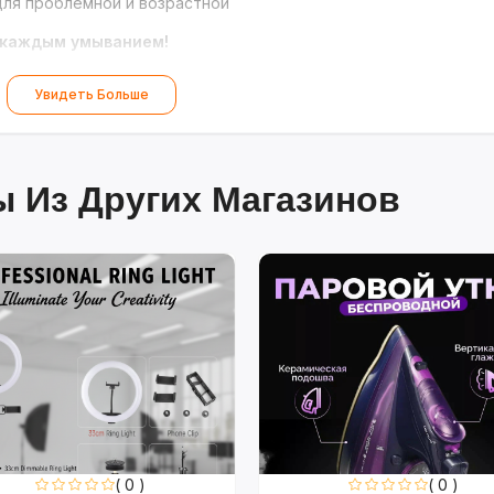
для проблемной и возрастной
с каждым умыванием!
Увидеть Больше
 Из Других Магазинов
( 0 )
( 0 )