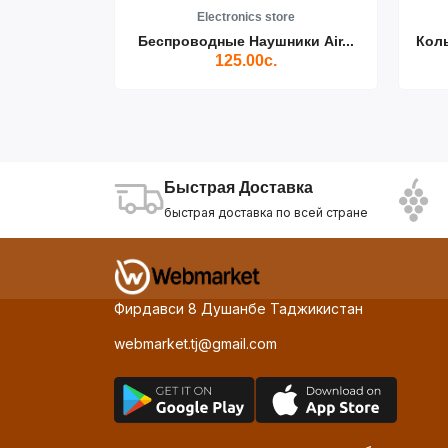
re
Electronics store
ики Air...
Беспроводные Наушники Air...
Кол
125.00с.
Быстрая Доставка
быстрая доставка по всей стране
Фирдавси 8 Душанбе Таджикистан
webmarket.tj@gmail.com