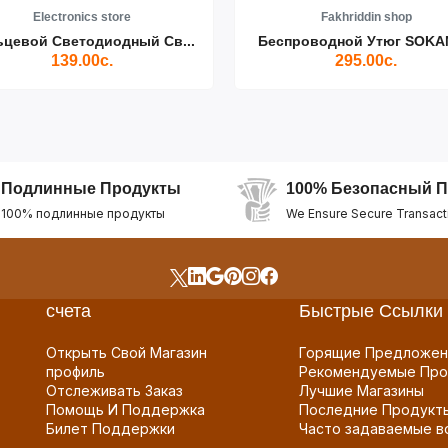
Electronics store
Fakhriddin shop
ьцевой Светодиодный Св...
Беспроводной Утюг SOKAN
139.00с.
295.00с.
Подлинные Продукты
100% Безопасный П
100% подлинные продукты
We Ensure Secure Transact
счета
Быстрые Ссылки
Открыть Свой Магазин
Горящие Предложен
профиль
Рекомендуемые Про
Отслеживать Заказ
Лучшие Магазины
Помощь И Поддержка
Последние Продукт
Билет Поддержки
Часто задаваемые в