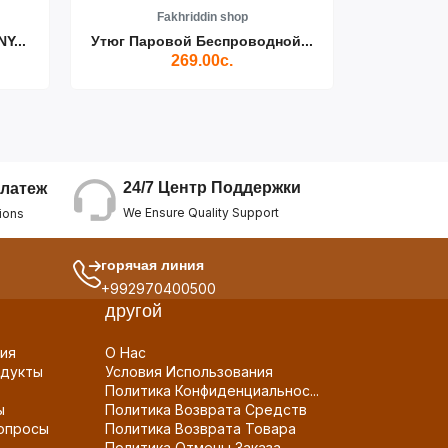
Fakhriddin shop
F
Y...
Утюг Паровой Беспроводной...
Пылесос D
269.00с.
24/7 Центр Поддержки
латеж
We Ensure Quality Support
ions
горячая линия
+992970400500
другой
ия
О Нас
дукты
Условия Использования
Политика Конфиденциальнос...
ы
Политика Возврата Средств
опросы
Политика Возврата Товара
Политика Отмены Заказа