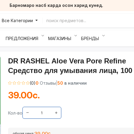
Барномаро насб карда осон харид кунед.
Все Категории
ПРЕДЛОЖЕНИЯ
МАГАЗИНЫ
БРЕНДЫ
DR RASHEL Aloe Vera Pore Refine
Средство для умывания лица, 100 
(0)
0
Отзывы
|
50
в наличии
39.00с.
Кол-во
39.00с.
общая цена: