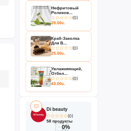
Нефритовый
Роликов...
(0)
39.00с.
Краб-Заколка
Для В...
(0)
25.00с.
Увлажняющий,
Отбел...
(0)
43.00с.
Di beauty
(0)
58 продукты
0%