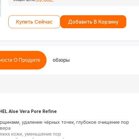
Купить Сейчас
Добавить В Корзину
ности О Продукте
обзоры
L Aloe Vera Pore Refine
рщинами, удаление чёрных точек, глубокое очищение пор
 вера
яжка кожи, уменьшение пор