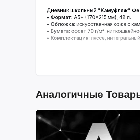
Дневник школьный "Камуфляж" Фе
•
Формат:
А5+ (170×215 мм), 48 л.
•
Обложка:
искусственная кожа с ка
•
Бумага:
офсет 70 г/м², ниткошвейно
•
Комплектация:
ляссе, интегральны
Аналогичные Товары