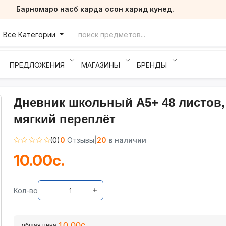
Барномаро насб карда осон харид кунед.
Все Категории
ПРЕДЛОЖЕНИЯ
МАГАЗИНЫ
БРЕНДЫ
Дневник школьный А5+ 48 листов,
мягкий переплёт
(0)
0
Отзывы
|
20
в наличии
10.00с.
Кол-во
10.00с.
общая цена: