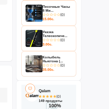
Песочные Часы
8 Ми...
(0)
15.00с.
Указка
Телескопиче...
(0)
3.00с.
Колыбель
Ньютона (...
(0)
35.00с.
Qalam
(0)
149 продукты
100%