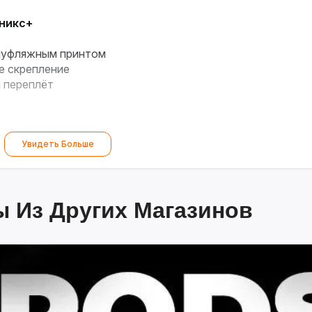
никс+
муфляжным принтом
е скрепление
й переплёт
Увидеть Больше
 Из Других Магазинов