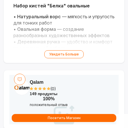
Набор кистей "Белка" овальные
•
Натуральный ворс
— мягкость и упругость
для тонких работ
•
Овальная форма
— создание
разнообразных художественных эффектов
•
Деревянная ручка
— удобство и комфорт
при длительной работе
•
Для акварели и гуаши
— идеальное
Увидеть Больше
распределение жидких красок
•
Разный размер кистей
— для детальной
прорисовки и заливок
Qalam
(0)
149 продукты
100%
положительный отзыв
Посетить Магазин