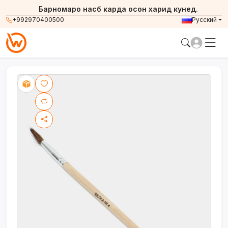
Барномаро насб карда осон харид кунед.
+992970400500
Русский