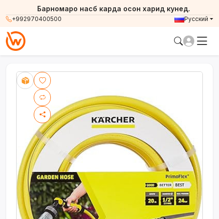
Барномаро насб карда осон харид кунед.
+992970400500
Русский