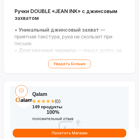
Ручки DOUBLE «JEAN INK» с джинсовым
захватом
•
Уникальный джинсовый захват
—
приятная текстура, рука не скользит при
письме
•
Долговечные чернила
— пишут долго, не
высыхают быстро
•
Не мажут и быстро сохнут
— чёткие
Увидеть Больше
линии без пятен и разводов
•
Мягкое и плавное письмо
— подходит
для длительных записей и конспектов
•
Стильный дизайн
— выделит ваши
Qalam
канцелярские принадлежности
(0)
149 продукты
Комфорт, стиль и качество для ваших
100%
ежедневных записей!
положительный отзыв
Посетить Магазин