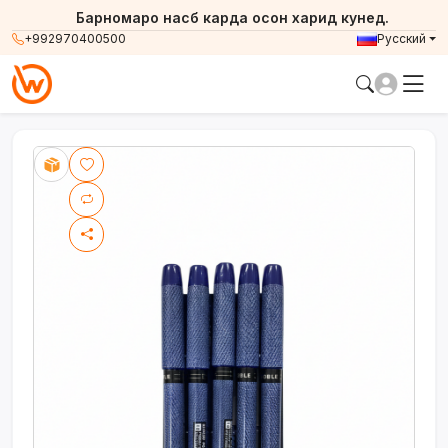
Барномаро насб карда осон харид кунед.
+992970400500
Русский