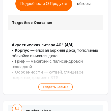
Подробности О Продукте
обзоры
Подробное Описание
Акустическая гитара 40" (4/4)
•
Корпус
— еловая верхняя дека, тополиные
обечайка и нижняя дека
•
Гриф
— махагони с палисандровой
накладкой
•
Особенности
— кутвей, глянцевое
покрытие, градиент 3TS
•
Размер
— 40" (универсальный)
Увидеть Больше