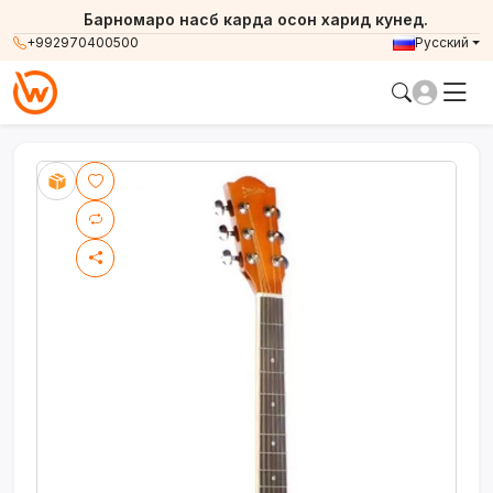
Барномаро насб карда осон харид кунед.
+992970400500
Русский