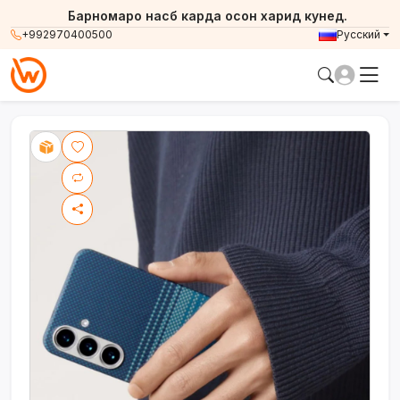
Барномаро насб карда осон харид кунед.
+992970400500
Русский