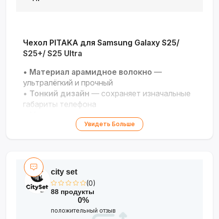
Чехол PITAKA для Samsung Galaxy S25/
S25+/ S25 Ultra
•
Материал арамидное волокно
—
ультралёгкий и прочный
•
Тонкий дизайн
— сохраняет изначальные
габариты телефона
•
Магнитная совместимость
— поддержка
Увидеть Больше
беспроводной зарядки и аксессуаров
MagSafe
•
Тактильное покрытие
— приятный хват и
защита от скольжения
•
Точная посадка
— полный доступ к
city set
кнопкам и разъёмам
(0)
88 продукты
0%
положительный отзыв