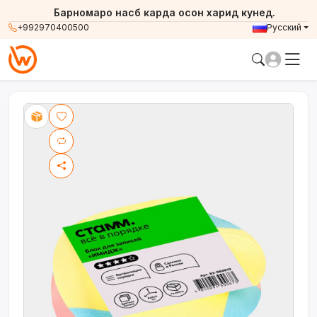
Барномаро насб карда осон харид кунед.
+992970400500
Русский