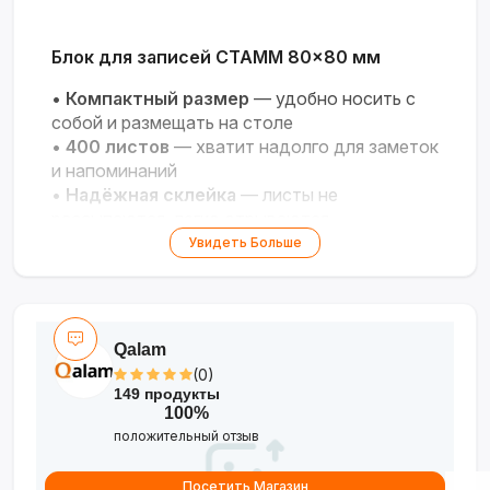
Блок для записей СТАММ 80×80 мм
•
Компактный размер
— удобно носить с
собой и размещать на столе
•
400 листов
— хватит надолго для заметок
и напоминаний
•
Надёжная склейка
— листы не
рассыпаются, легко отрываются
•
Белая бумага
— чёткая видимость записей
Увидеть Больше
•
Универсальность
— для офиса, учёбы и
домашних дел
Qalam
(0)
149 продукты
100%
положительный отзыв
Посетить Магазин