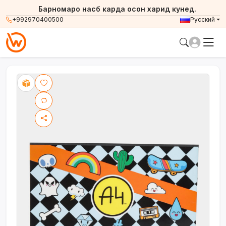
Барномаро насб карда осон харид кунед.
+992970400500
Русский