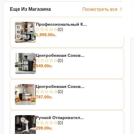
Еще Из Магазина
Посмотреть все
Профессиональный К...
(0)
1,999.00с.
Центробежная Соков...
(0)
549.00с.
Центробежная Соков...
(0)
787.00с.
Ручной Отпаривател...
(0)
299.00с.