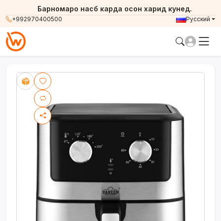
Барномаро насб карда осон харид кунед.
+992970400500
Русский