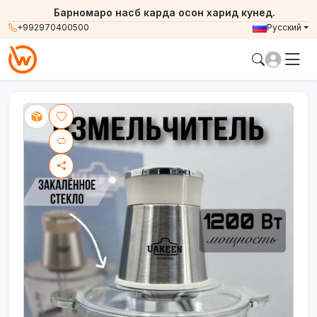
Барномаро насб карда осон харид кунед.
+992970400500
Русский