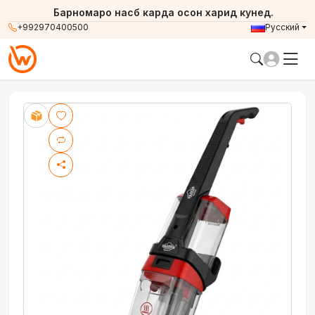
Барномаро насб карда осон харид кунед.
+992970400500
Русский