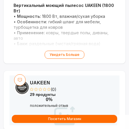
Вертикальный моющий пылесос UAKEEN (1800
Вт)
•
Мощность:
1800 Вт, влажная/сухая уборка
•
Особенности:
гибкий шланг для мебели,
турбощетка для ковров
•
Применение:
ковры, твердые полы, диваны,
авто
•
Баки:
раздельные (чистая/грязная вода)
Профессиональное решение для глубокой чистки
Увидеть Больше
дома и автомобиля.
UAKEEN
(0)
29 продукты
0%
положительный отзыв
Посетить Магазин