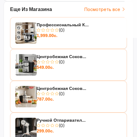
Еще Из Магазина
Посмотреть все
Профессиональный К...
(0)
1,999.00с.
Центробежная Соков...
(0)
549.00с.
Центробежная Соков...
(0)
787.00с.
Ручной Отпаривател...
(0)
299.00с.