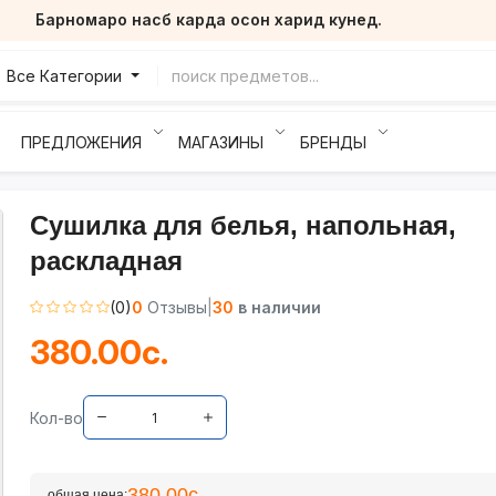
Барномаро насб карда осон харид кунед.
Все Категории
ПРЕДЛОЖЕНИЯ
МАГАЗИНЫ
БРЕНДЫ
Сушилка для белья, напольная,
раскладная
(0)
0
Отзывы
|
30
в наличии
380.00с.
Кол-во
380.00с.
общая цена: