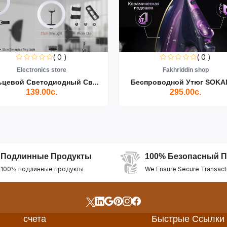
( 0 )
( 0 )
Electronics store
Fakhriddin shop
ьцевой Светодиодный Св...
Беспроводной Утюг SOKAN
139.00с.
295.00с.
Подлинные Продукты
100% Безопасный П
100% подлинные продукты
We Ensure Secure Transact
счета
Быстрые Ссылки