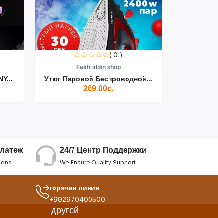
( 0 )
Fakhriddin shop
F
Y...
Утюг Паровой Беспроводной...
Пылесос D
269.00с.
24/7 Центр Поддержки
латеж
We Ensure Quality Support
ions
горячая линия
+992970400500
другой