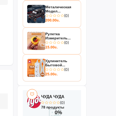
Металическая
Модел...
(0)
200.00с.
Рулетка
Измеритель...
(0)
15.00с.
Удлинитель
Бытовой...
(0)
25.00с.
ЧУДА ЧУДА
(0)
78 продукты
0%