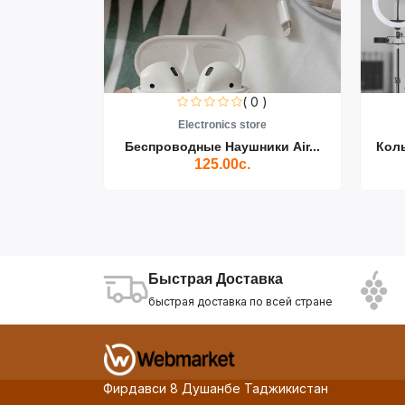
0 )
( 0 )
re
Electronics store
ики Air...
Беспроводные Наушники Air...
Кол
125.00с.
Быстрая Доставка
быстрая доставка по всей стране
Фирдавси 8 Душанбе Таджикистан