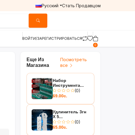
Русский
Стать Продавцом
ВОЙТИ/ЗАРЕГИСТРИРОВАТЬСЯ
0
Еще Из
Посмотреть
Магазина
все
Набор
Инструмента...
(0)
69.00с.
Удлинитель 3гн
Х 5...
(0)
65.00с.