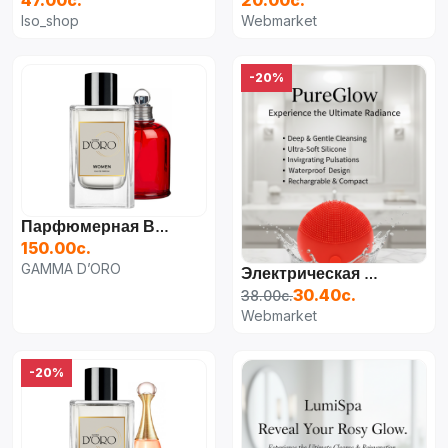
47.00с.
20.00с.
Iso_shop
Webmarket
-20%
Парфюмерная Вода Для Женщин Cacharel Amor Amor,
150.00с.
GAMMA D’ORO
Электрическая Щеточка/Массажер Для Лица
30.40с.
38.00с.
Webmarket
-20%