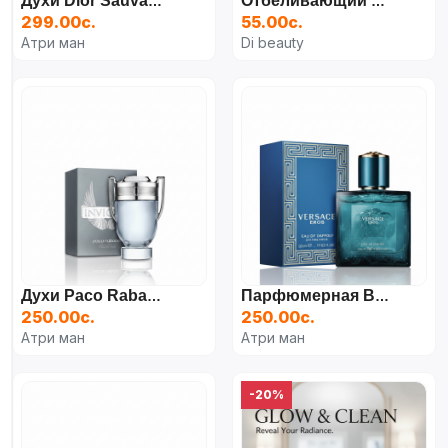
Духи Dior Sauvage Parfum, 100 Мл
Отбеливающий Крем Dr. Rashel Body & Private Parts
299.00с.
55.00с.
Атри ман
Di beauty
Духи Paco Rabanne Invictus Parfum, 100 Мл
Парфюмерная Вода Versace Eros, 100 Мл
250.00с.
250.00с.
Атри ман
Атри ман
-20%