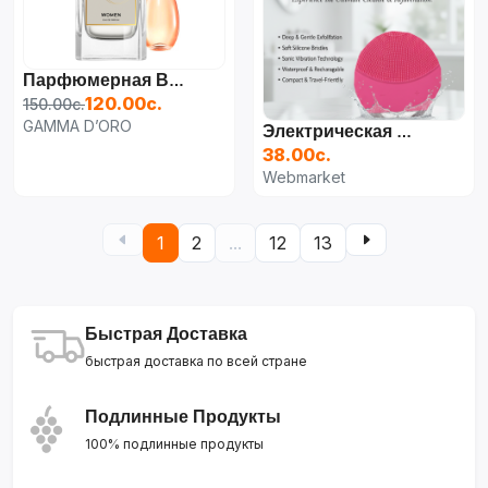
Парфюмерная Вода Для Женщин Christian Dior J'adore,
120.00с.
150.00с.
GAMMA D’ORO
Электрическая Щеточка/Массажер Для Лица Polo Smart
38.00с.
Webmarket
1
2
...
12
13
Быстрая Доставка
быстрая доставка по всей стране
Подлинные Продукты
100% подлинные продукты