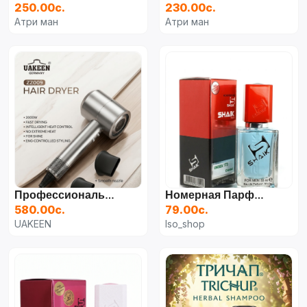
250.00с.
230.00с.
Атри ман
Атри ман
Профессиональный Фен UAKEEN ZZ009 (2800 Вт) С LCD-Дисплеем
Номерная Парфюмерия Shaik Unisex 173 (50 Мл) — Восточный Нишевый Аромат
580.00с.
79.00с.
UAKEEN
Iso_shop