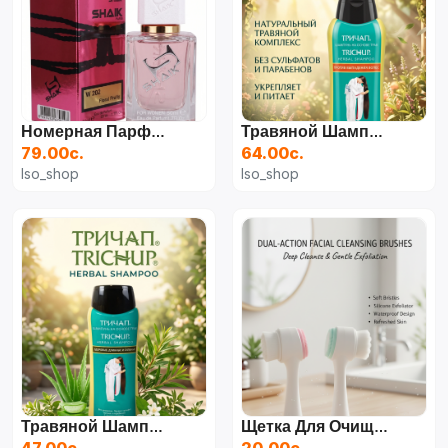
Номерная Парфюмерия Shaik W202 (50 Мл) — Цветочно-Фруктовый Нишевый Аромат
Травяной Шампунь Trichup (Против Выпадения Волос), 400 Мл
79.00с.
64.00с.
Iso_shop
Iso_shop
Травяной Шампунь Trichup (Здоровые, Длинные И Сильные Волосы), 200 Мл
Щетка Для Очищения Лица