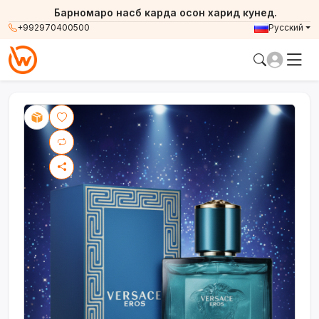
Барномаро насб карда осон харид кунед.
+992970400500
Русский