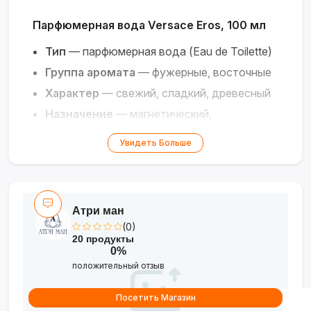
Парфюмерная вода Versace Eros, 100 мл
Тип
— парфюмерная вода (Eau de Toilette)
Группа аромата
— фужерные, восточные
Характер
— свежий, сладкий, древесный
Назначение
— магнетический,
универсальный
Увидеть Больше
Объём
— 100 мл
Дизайн
— флакон в цвете морской волны
с Медузой
Концепция
— The Essence of Desire
Атри ман
(0)
Бог любви в парфюмерии. Воплощение
20 продукты
необузданной страсти, мужественности
0%
и уверенности.
положительный отзыв
Посетить Магазин