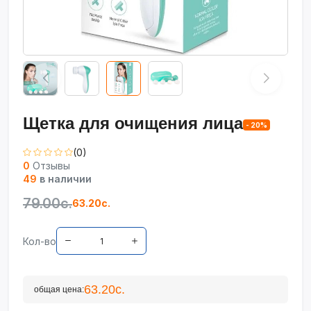
Щетка для очищения лица
- 20%
(0)
0
Отзывы
49
в наличии
79.00с.
63.20с.
Кол-во
63.20с.
общая цена: