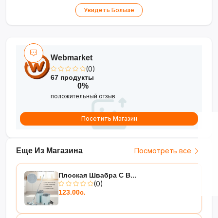
•
Simple and intuitive care
- suitable for daily use
Увидеть Больше
Professional skin care at home!
Webmarket
(0)
67 продукты
0%
положительный отзыв
Посетить Магазин
Еще Из Магазина
Посмотреть все
Плоская Швабра С В...
(0)
123.00с.