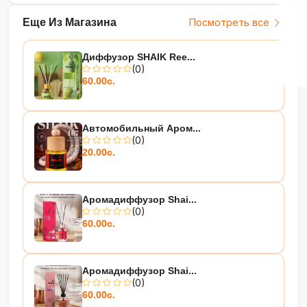
Еще Из Магазина
Посмотреть все
Диффузор SHAIK Ree...
(0)
60.00с.
Автомобильный Аром...
(0)
20.00с.
Аромадиффузор Shai...
(0)
60.00с.
Аромадиффузор Shai...
(0)
60.00с.