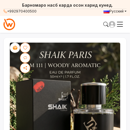
Барномаро насб карда осон харид кунед.
+992970400500
Русский