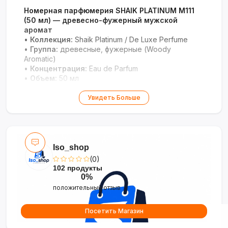
Номерная парфюмерия SHAIK PLATINUM M111
(50 мл) — древесно-фужерный мужской
аромат
•
Коллекция:
Shaik Platinum / De Luxe Perfume
•
Группа:
древесные, фужерные (Woody
Aromatic)
•
Концентрация:
Eau de Parfum
•
Объем:
50 мл
Благородный мужской аромат с древесной
Увидеть Больше
свежестью и премиальным характером.
Iso_shop
(0)
102 продукты
0%
положительный отзыв
Посетить Магазин