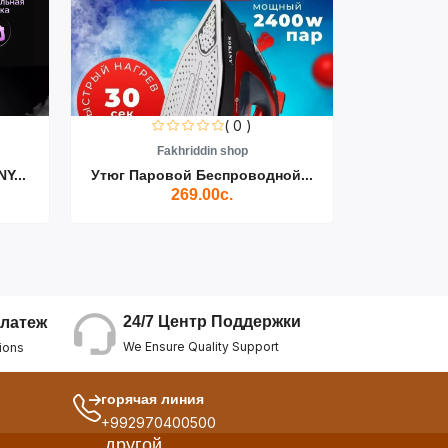
( 0 )
Fakhriddin shop
F
Y...
Утюг Паровой Беспроводной...
Пылесос D
269.00с.
24/7 Центр Поддержки
латеж
We Ensure Quality Support
ions
горячая линия
+992970400500
другой