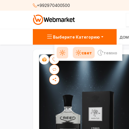
+992970400500
Выберите Категорию
ДОМ
свет
темно