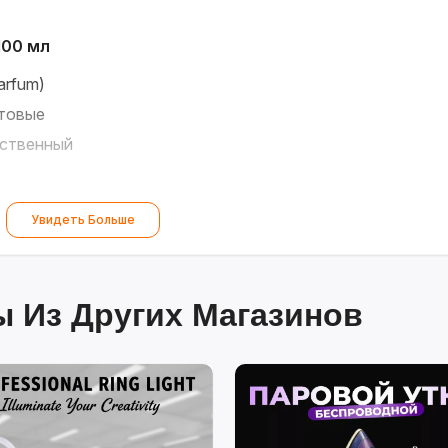
100 мл
arfum)
товые
ственный
Увидеть Больше
ess
арфюмерии
егенда. Аромат, воплощающий мощь, успех и
 Из Других Магазинов