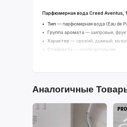
Парфюмерная вода Creed Aventus, 
Тип
— парфюмерная вода (Eau de P
Группа аромата
— шипровые, фрук
Характер
— свежий, дымный, муже
Стойкость
— исключительная
Объём
— 100 мл
Концепция
— The Signature of Succ
Особенность
— эталон нишевой п
Абсолютный бестселлер и живая л
Аналогичные Товары
неограниченную
энергию.