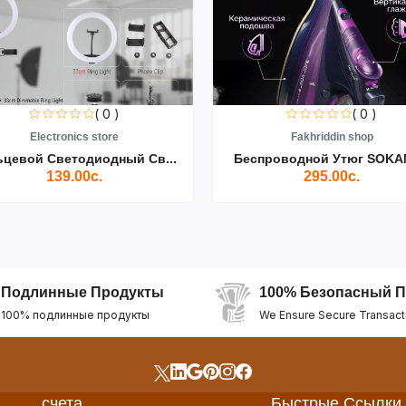
( 0 )
( 0 )
Electronics store
Fakhriddin shop
ьцевой Светодиодный Св...
Беспроводной Утюг SOKAN
139.00с.
295.00с.
Подлинные Продукты
100% Безопасный П
100% подлинные продукты
We Ensure Secure Transact
счета
Быстрые Ссылки