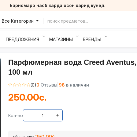
Барномаро насб карда осон харид кунед.
Все Категории
ПРЕДЛОЖЕНИЯ
МАГАЗИНЫ
БРЕНДЫ
Парфюмерная вода Creed Aventus,
100 мл
(0)
0
Отзывы
|
98
в наличии
250.00с.
Кол-во
250.00с.
общая цена: