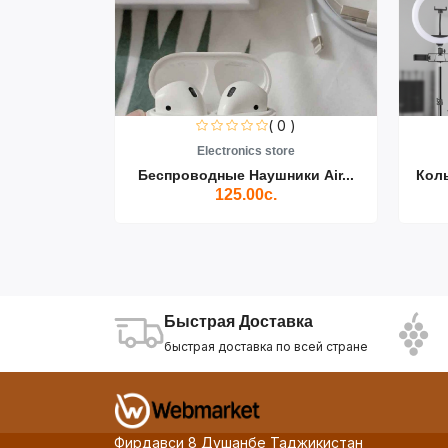
0 )
( 0 )
re
Electronics store
ики Air...
Беспроводные Наушники Air...
Кол
125.00с.
Быстрая Доставка
быстрая доставка по всей стране
Фирдавси 8 Душанбе Таджикистан