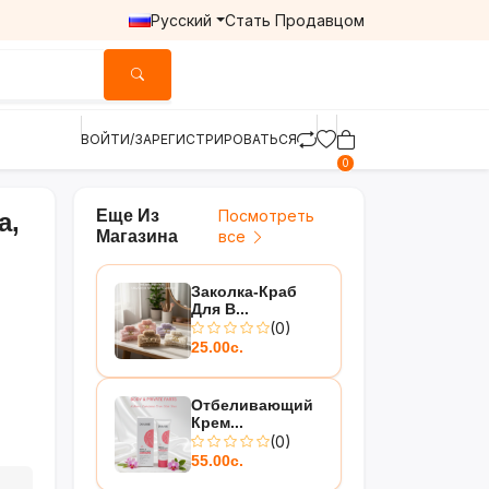
Русский
Стать Продавцом
ВОЙТИ/ЗАРЕГИСТРИРОВАТЬСЯ
0
Еще Из
Посмотреть
а,
Магазина
все
Заколка-Краб
Для В...
(0)
25.00с.
Отбеливающий
Крем...
(0)
55.00с.