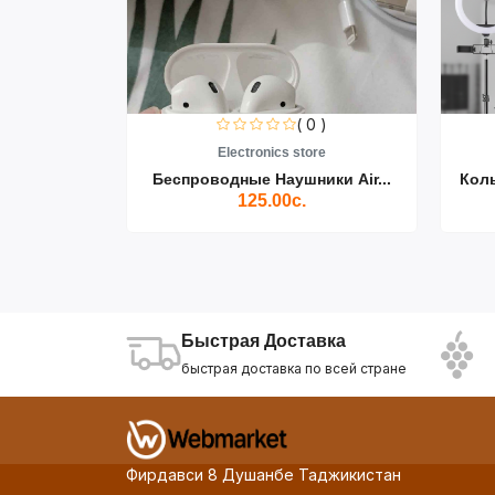
0 )
( 0 )
re
Electronics store
ики Air...
Беспроводные Наушники Air...
Кол
125.00с.
Быстрая Доставка
быстрая доставка по всей стране
Фирдавси 8 Душанбе Таджикистан