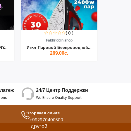
( 0 )
Fakhriddin shop
F
Y...
Утюг Паровой Беспроводной...
Пылесос D
269.00с.
24/7 Центр Поддержки
латеж
We Ensure Quality Support
ions
горячая линия
+992970400500
другой