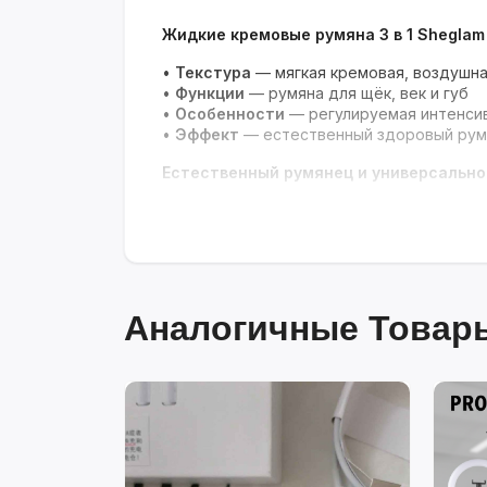
Жидкие кремовые румяна 3 в 1 Sheglam
•
Текстура
— мягкая кремовая, воздушна
•
Функции
— румяна для щёк, век и губ
•
Особенности
— регулируемая интенсив
•
Эффект
— естественный здоровый рум
Естественный румянец и универсально
Аналогичные Товары