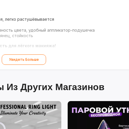
я, легко растушёвывается
ность цвета, удобный аппликатор-подушечка
янец, стойкость
сть для лёгкого макияжа!
Увидеть Больше
 Из Других Магазинов