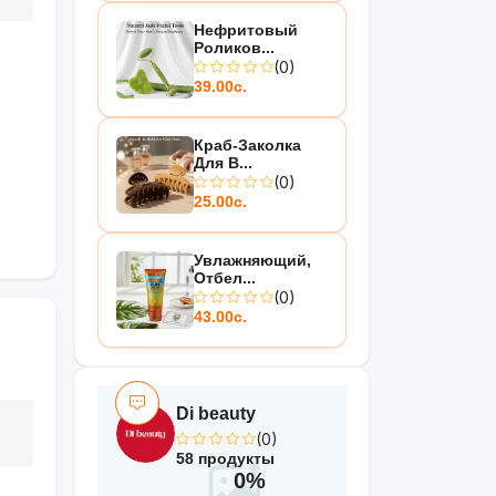
Нефритовый
Роликов...
(0)
39.00с.
Краб-Заколка
Для В...
(0)
25.00с.
Увлажняющий,
Отбел...
(0)
43.00с.
Di beauty
(0)
58 продукты
0%