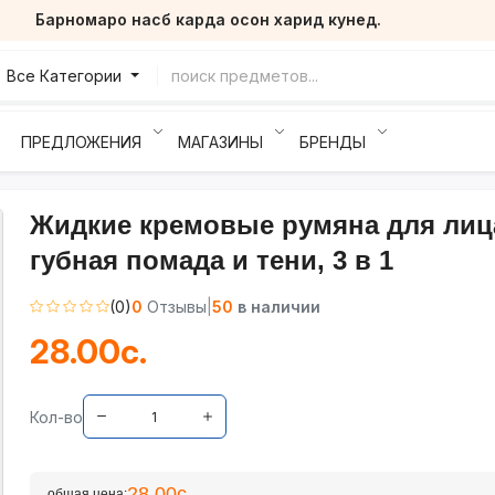
Барномаро насб карда осон харид кунед.
Все Категории
ПРЕДЛОЖЕНИЯ
МАГАЗИНЫ
БРЕНДЫ
Жидкие кремовые румяна для лиц
губная помада и тени, 3 в 1
(0)
0
Отзывы
|
50
в наличии
28.00с.
Кол-во
28.00с.
общая цена: