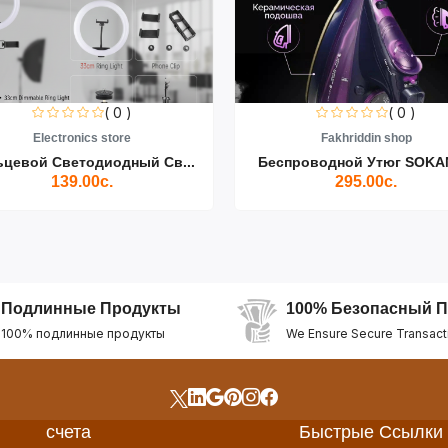
( 0 )
( 0 )
Electronics store
Fakhriddin shop
ьцевой Светодиодный Св...
Беспроводной Утюг SOKAN
139.00с.
295.00с.
Подлинные Продукты
100% Безопасный П
100% подлинные продукты
We Ensure Secure Transact
счета
Быстрые Ссылки