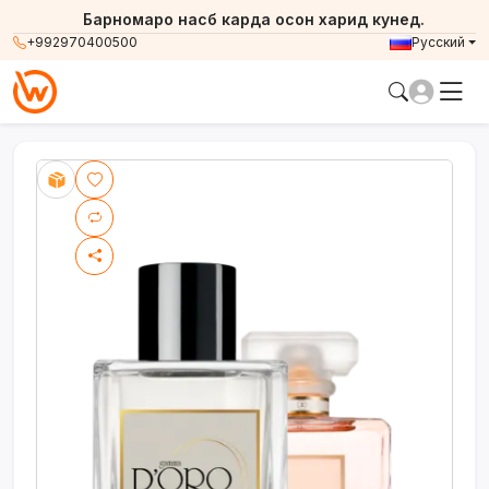
Барномаро насб карда осон харид кунед.
+992970400500
Русский