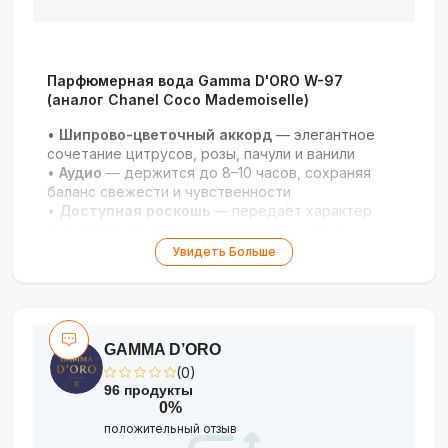
Парфюмерная вода Gamma D'ORO W-97
(аналог Chanel Coco Mademoiselle)
•
Шипрово-цветочный аккорд
— элегантное
сочетание цитрусов, розы, пачули и ванили
•
Аудио
— держится до 8–10 часов, сохраняя
баланс свежести и чувственности
•
Доступная роскошь
— передаёт характер
культового аромата по демократичной цене
•
Универсальность
— для повседневной носки,
Увидеть Больше
офиса и особых случаев
•
Элегантный флакон
— стильный дизайн,
объём 100 мл
GAMMA D’ORO
(0)
96 продукты
0%
положительный отзыв