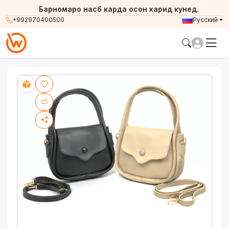
Барномаро насб карда осон харид кунед.
+992970400500
Русский