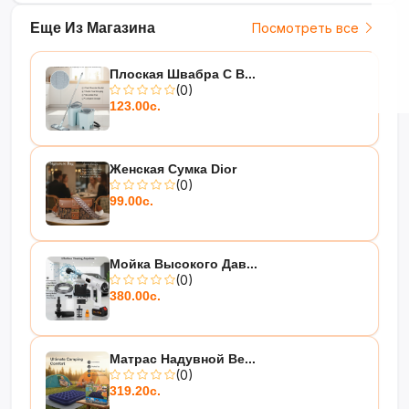
Еще Из Магазина
Посмотреть все
Плоская Швабра С В...
(0)
123.00с.
Женская Сумка Dior
(0)
99.00с.
Мойка Высокого Дав...
(0)
380.00с.
Матрас Надувной Be...
(0)
319.20с.