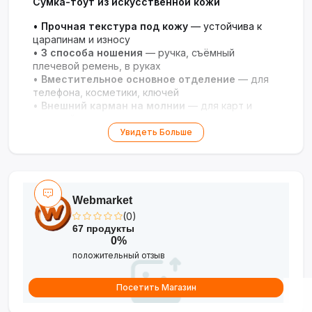
Сумка-тоут из искусственной кожи
•
Прочная текстура под кожу
— устойчива к
царапинам и износу
•
3 способа ношения
— ручка, съёмный
плечевой ремень, в руках
•
Вместительное основное отделение
— для
телефона, косметики, ключей
•
Внешний карман на молнии
— для карт и
мелочей
•
Универсальный дизайн
— подходит для
Увидеть Больше
работы, прогулок и путешествий
Идеальный аксессуар для вашего стиля на
каждый день!
Webmarket
(0)
67 продукты
0%
положительный отзыв
Посетить Магазин