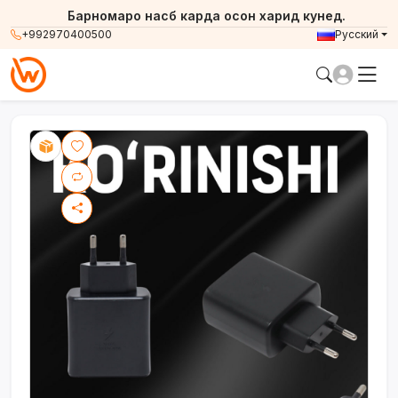
Барномаро насб карда осон харид кунед.
+992970400500
Русский