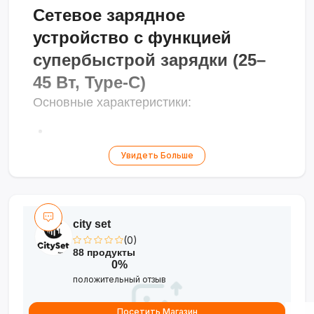
Сетевое зарядное
устройство с функцией
супербыстрой зарядки (25–
45 Вт, Type-C)
Основные характеристики:
Встроенные функции безопасности: защита от
Увидеть Больше
перегрева, короткого замыкания и
перенапряжения
city set
(0)
Супербыстрая зарядка до 100 %
88 продукты
0%
положительный отзыв
Интерфейс: USB Type-C
Посетить Магазин