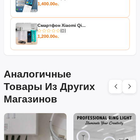
режиме зарядки
1,400.00с.
Смартфон Xiaomi Qi...
(0)
Описание:
1,200.00с.
Сетевое зарядное устройство обеспечивает
быструю и безопасную зарядку мобильных
устройств. Максимальная эффективность
достигается при использовании с устройствами,
поддерживающими стандарт супербыстрой
зарядки. Мощность до 45 Вт позволяет быстро
Аналогичные
зарядить смартфон или планшет без перегрева и
сбережением ресурса батареи.
Товары Из Других
Магазинов
Используйте только оригинальные или
сертифицированные кабели USB Type-C для
достижения максимальной скорости зарядки.