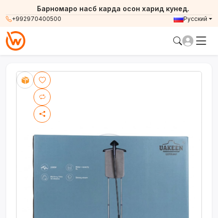
Барномаро насб карда осон харид кунед.
+992970400500
Русский