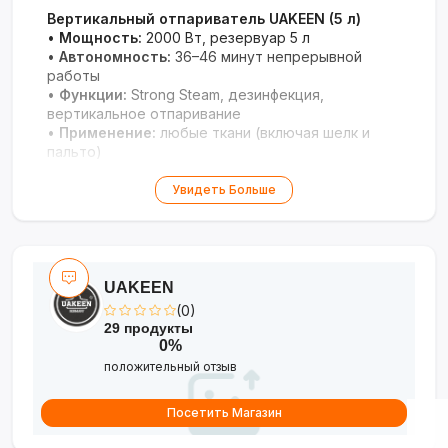
Вертикальный отпариватель UAKEEN (5 л)
•
Мощность:
2000 Вт, резервуар 5 л
•
Автономность:
36–46 минут непрерывной
работы
•
Функции:
Strong Steam, дезинфекция,
вертикальное отпаривание
•
Применение:
любые ткани (включая шелк и
пальто)
Профессиональное решение для быстрого ухода
Увидеть Больше
за одеждой с длительной работой
UAKEEN
(0)
29 продукты
0%
положительный отзыв
Посетить Магазин