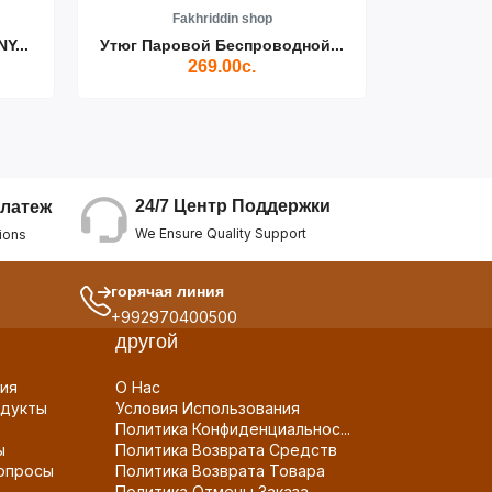
Fakhriddin shop
F
Y...
Утюг Паровой Беспроводной...
Пылесос D
269.00с.
24/7 Центр Поддержки
латеж
We Ensure Quality Support
ions
горячая линия
+992970400500
другой
ия
О Нас
дукты
Условия Использования
Политика Конфиденциальнос...
ы
Политика Возврата Средств
опросы
Политика Возврата Товара
Политика Отмены Заказа