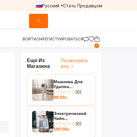
Русский
Стать Продавцом
ВОЙТИ/ЗАРЕГИСТРИРОВАТЬСЯ
0
Еще Из
Посмотреть
Магазина
все
Машинка Для
Удален...
(0)
99.00с.
Электрический
Чайн...
(0)
190.00с.