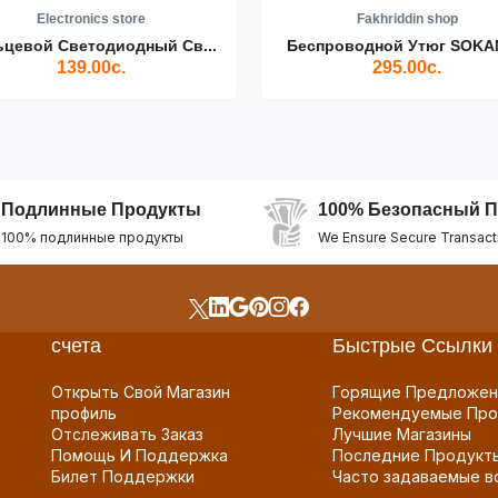
Electronics store
Fakhriddin shop
ьцевой Светодиодный Св...
Беспроводной Утюг SOKAN
139.00с.
295.00с.
Подлинные Продукты
100% Безопасный П
100% подлинные продукты
We Ensure Secure Transact
счета
Быстрые Ссылки
Открыть Свой Магазин
Горящие Предложен
профиль
Рекомендуемые Про
Отслеживать Заказ
Лучшие Магазины
Помощь И Поддержка
Последние Продукт
Билет Поддержки
Часто задаваемые в