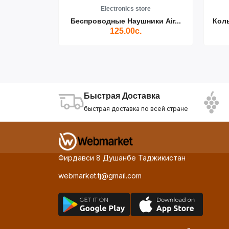
re
Electronics store
ики Air...
Беспроводные Наушники Air...
Кол
125.00с.
Быстрая Доставка
быстрая доставка по всей стране
Фирдавси 8 Душанбе Таджикистан
webmarket.tj@gmail.com