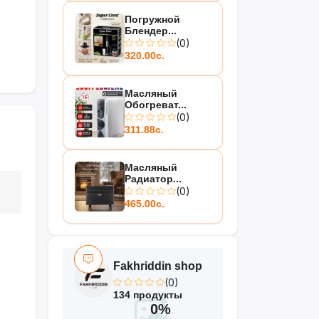
Погружной
Блендер...
(0)
320.00с.
Масляный
Обогреват...
(0)
311.88с.
Масляный
Радиатор...
(0)
465.00с.
Fakhriddin shop
(0)
134 продукты
0%