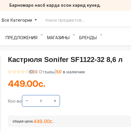
Барномаро насб карда осон харид кунед.
Все Категории
ПРЕДЛОЖЕНИЯ
МАГАЗИНЫ
БРЕНДЫ
Кастрюля Sonifer SF1122-32 8,6 л
(0)
0
Отзывы
|
50
в наличии
449.00с.
Кол-во
449.00с.
общая цена: