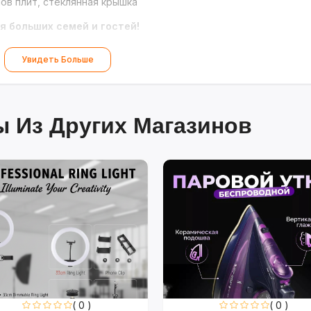
ов плит, стеклянная крышка
я больших семей и гостей!
Увидеть Больше
 Из Других Магазинов
( 0 )
( 0 )