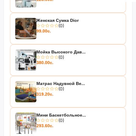
Женская Сумка Dior
(0)
99.00с.
Мойка Высокого Дав...
(0)
380.00с.
Матрас Надувной Be...
(0)
319.20с.
Мини Баскетбольное...
(0)
293.60с.