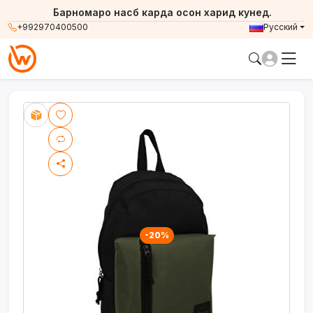
Барномаро насб карда осон харид кунед.
+992970400500
Русский
-20%