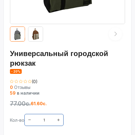
Универсальный городской
рюкзак
- 20%
(0)
0
Отзывы
59
в наличии
77.00с.
61.60с.
Кол-во