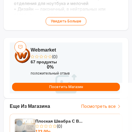
отделения для ноутбука и мелочей
•
Дизайн
— лаконичный, в нейтральных или
современных цветах
Увидеть Больше
Стиль, комфорт и функциональность для
повседневной жизни!
Webmarket
(0)
67 продукты
0%
положительный отзыв
Посетить Магазин
Еще Из Магазина
Посмотреть все
Плоская Швабра С В...
(0)
123.00с.