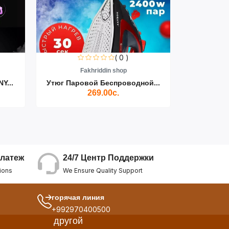
( 0 )
Fakhriddin shop
F
Y...
Утюг Паровой Беспроводной...
Пылесос D
269.00с.
24/7 Центр Поддержки
латеж
We Ensure Quality Support
ions
горячая линия
+992970400500
другой