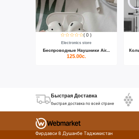
0 )
( 0 )
re
Electronics store
ики Air...
Беспроводные Наушники Air...
Кол
125.00с.
Быстрая Доставка
быстрая доставка по всей стране
Фирдавси 8 Душанбе Таджикистан