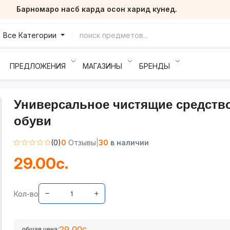
Барномаро насб карда осон харид кунед.
Все Категории
ПРЕДЛОЖЕНИЯ
МАГАЗИНЫ
БРЕНДЫ
Универсальное чистящие средств
обуви
(0)
0
Отзывы
|
30
в наличии
29.00с.
Кол-во
29.00с.
общая цена: