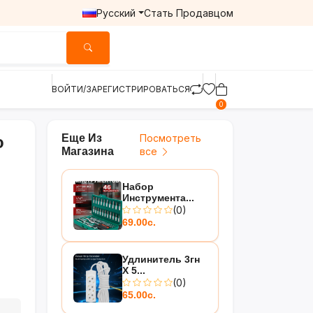
Русский
Стать Продавцом
ВОЙТИ/ЗАРЕГИСТРИРОВАТЬСЯ
0
Еще Из
Посмотреть
о
Магазина
все
Набор
Инструмента...
(0)
69.00с.
Удлинитель 3гн
Х 5...
(0)
65.00с.