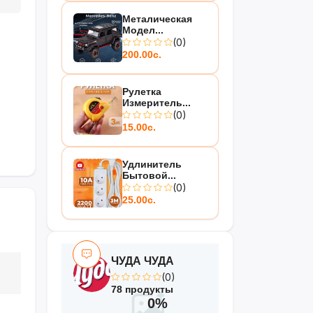
Металическая
Модел...
(0)
200.00с.
Рулетка
Измеритель...
(0)
15.00с.
Удлинитель
Бытовой...
(0)
25.00с.
ЧУДА ЧУДА
(0)
78 продукты
0%