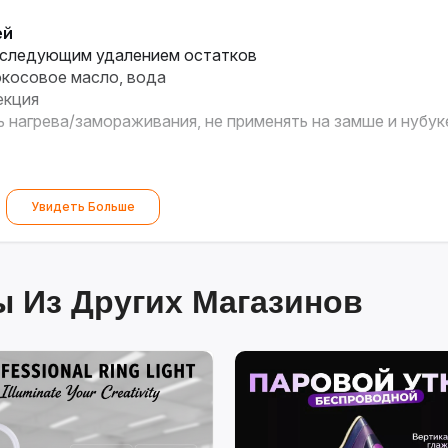
ей
последующим удалением остатков
окосовое масло, вода
екция
ь нагрева/замораживания, не применять на замше и нубук
Увидеть Больше
 Из Других Магазинов