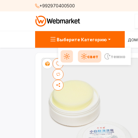
+992970400500
Выберите Категорию
ДОМ
свет
темно