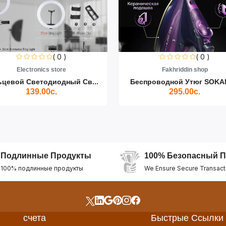
( 0 )
( 0 )
Electronics store
Fakhriddin shop
ьцевой Светодиодный Св...
Беспроводной Утюг SOKAN
139.00с.
295.00с.
Подлинные Продукты
100% Безопасный П
100% подлинные продукты
We Ensure Secure Transact
счета
Быстрые Ссылки