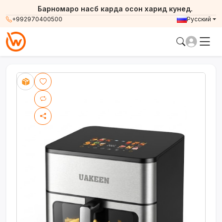
Барномаро насб карда осон харид кунед.
+992970400500
Русский