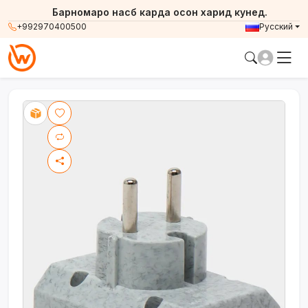
Барномаро насб карда осон харид кунед.
+992970400500
Русский