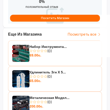
0%
положительный отзыв
Посетить Магазин
Еще Из Магазина
Посмотреть все
Набор Инструмента...
(0)
69.00с.
Удлинитель 3гн Х 5...
(0)
65.00с.
Металическая Модел...
(0)
200.00с.