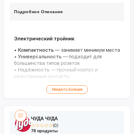
Подробное Описание
Электрический тройник
•
Компактность
— занимает минимум места
•
Универсальность
— подходит для
большинства типов розеток
•
Надёжность
— прочный корпус и
качественные контакты
•
Безопасность
— защита от перегрузки по
току
Увидеть Больше
•
Удобство
— возможность подключения
нескольких устройств одновременно
ЧУДА ЧУДА
(0)
78 продукты